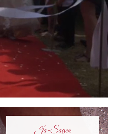
00:00
/
01:58
Ja-Sagen