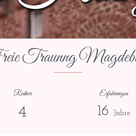
eie Traunng Magdeb
Redner
Erfahrungen
16
4
Jahre