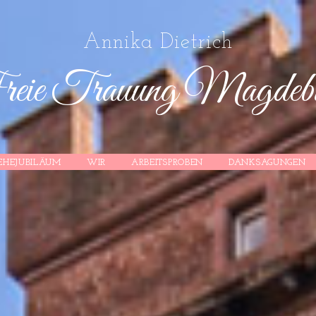
Annika Dietrich
eie Trauung Magdeb
EHEJUBILÄUM
WIR
ARBEITSPROBEN
DANKSAGUNGEN