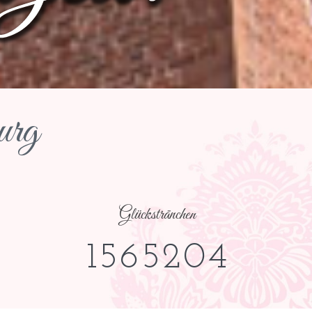
urg
Glückstränchen
1565204